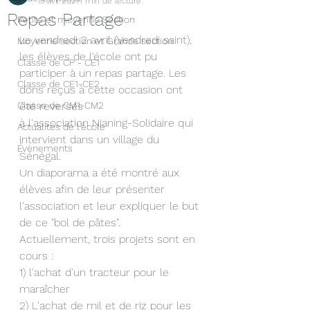
13 avr. 2021
1 min de lecture
Repas Partage
Petite et moyenne Section
Le vendredi 2 avril (Vendredi saint), 
Moyenne section et Grande section
les élèves de l'école ont pu 
Classe de CP - CE1
participer à un repas partage. Les 
Classe de CE1-CE2
dons reçus à cette occasion ont 
Classe de CM1-CM2
été reversés 
à l'association Nianing-Solidaire qui 
Actualités de l'école
intervient dans un village du 
Évènements
Sénégal.
Un diaporama a été montré aux 
élèves afin de leur présenter 
l'association et leur expliquer le but 
de ce "bol de pâtes".
Actuellement, trois projets sont en 
cours :
1) l'achat d'un tracteur pour le 
maraîcher
2) L'achat de mil et de riz pour les 