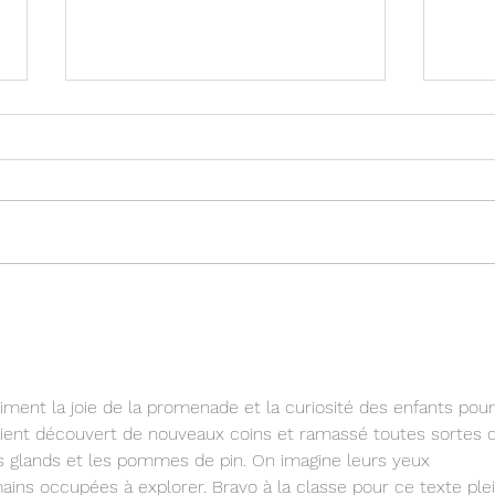
Cros
Projet musique pour les
élèves de CE2-CM1
raiment la joie de la promenade et la curiosité des enfants pour
 aient découvert de nouveaux coins et ramassé toutes sortes 
glands et les pommes de pin. On imagine leurs yeux 
ains occupées à explorer. Bravo à la classe pour ce texte plei