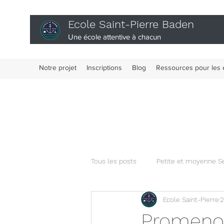
Ecole Saint-Pierre Baden
Une école attentive à chacun
Notre projet
Inscriptions
Blog
Ressources pour les 
Tous les posts
Petite et moyenne S
Ecole Saint-Pierre
2
Classe de CM1-CM2
Actualités
Promenon