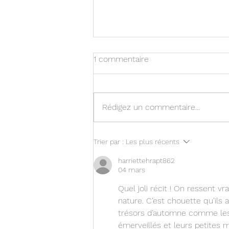
1 commentaire
Judo en CP-CE1
Rédigez un commentaire...
Trier par :
Les plus récents
harriettehrapt862
04 mars
Quel joli récit ! On ressent v
nature. C’est chouette qu’ils
trésors d’automne comme les 
émerveillés et leurs petites m