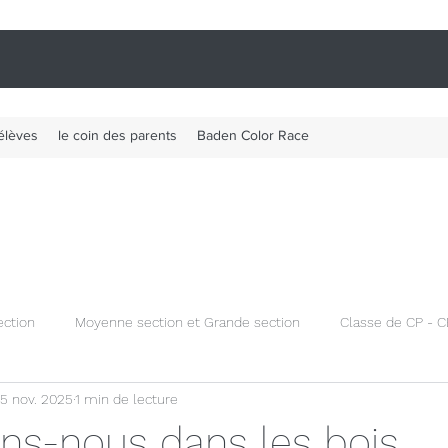
élèves
le coin des parents
Baden Color Race
ection
Moyenne section et Grande section
Classe de CP - C
5 nov. 2025
1 min de lecture
 de l'école
Évènements
s-nous dans les bois...