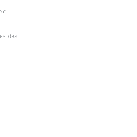
le.
es, des 