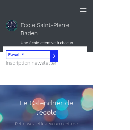
Ecole Saint-Pierre
Baden
Une école attentive à chacun
>
Inscription newsletter
Le Calendrier de
l'école
Retrouvez ici les évènements de