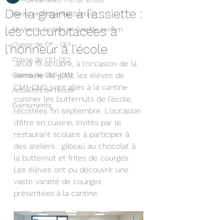
25 oct. 2023
1 min de lecture
De la graine à l'assiette :
Petite et moyenne Section
les cucurbitacées à
Moyenne section et Grande section
Classe de CP - CE1
l'honneur à l'école
Classe de CE1-CE2
Jeudi 19 octobre, à l'occasion de la 
Classe de CM1-CM2
semaine du goût, les élèves de 
CM1-CM2 sont allés à la cantine 
Actualités de l'école
cuisiner les butternuts de l'école, 
Évènements
récoltées fin septembre. L'occasion 
d'être en cuisine, invités par le 
restaurant scolaire à participer à 
des ateliers : gâteau au chocolat à 
la butternut et frites de courges. 
Les élèves ont pu découvrir une 
vaste variété de courges 
présentées à la cantine.